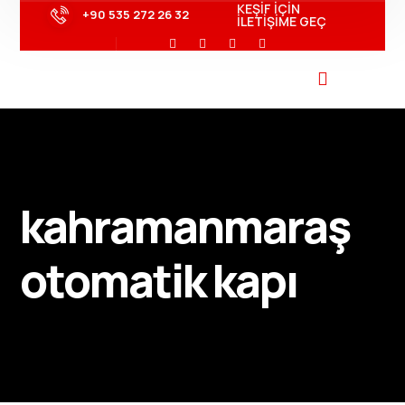
KEŞİF İÇİN
+90 535 272 26 32
İLETİŞİME GEÇ
kahramanmaraş
otomatik kapı