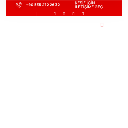
KEŞİF İÇİN
+90 535 272 26 32
İLETİŞİME GEÇ
Gaziantep
Otomatik Kapı
İhtiyaçlarınıza VIP
Yapı